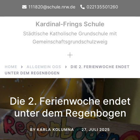
Skip
111820@schule.nrw.de
022135501260
to
content
Kardinal-Frings Schule
Städtische Katholische Grundschule mit
Gemeinschaftsgrundschulzweig
Toggle
menu
HOME
ALLGEMEIN OGS
DIE 2. FERIENWOCHE ENDET
UNTER DEM REGENBOGEN
Die 2. Ferienwoche endet
unter dem Regenbogen
BY
KARLA KOLUMNA
27. JULI 2025