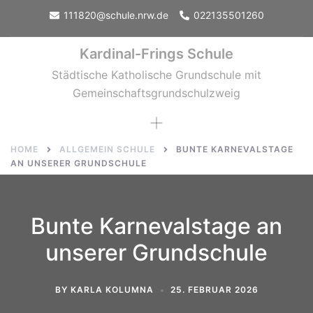
Skip
111820@schule.nrw.de
022135501260
to
content
Kardinal-Frings Schule
Städtische Katholische Grundschule mit
Gemeinschaftsgrundschulzweig
Toggle
menu
HOME
ALLGEMEIN SCHULE
BUNTE KARNEVALSTAGE
AN UNSERER GRUNDSCHULE
Bunte Karnevalstage an
unserer Grundschule
BY
KARLA KOLUMNA
25. FEBRUAR 2026